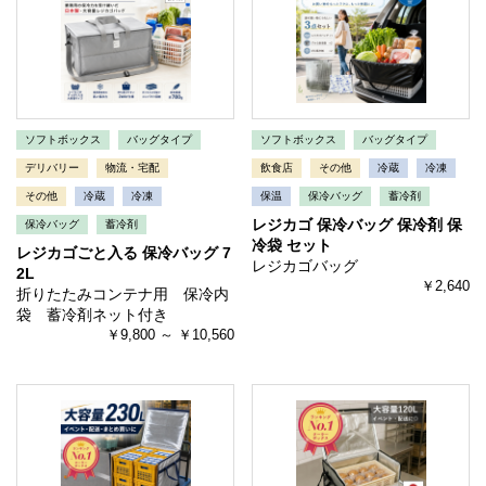
ソフトボックス
バッグタイプ
ソフトボックス
バッグタイプ
デリバリー
物流・宅配
飲食店
その他
冷蔵
冷凍
その他
冷蔵
冷凍
保温
保冷バッグ
蓄冷剤
レジカゴ 保冷バッグ 保冷剤 保
保冷バッグ
蓄冷剤
冷袋 セット
レジカゴごと入る 保冷バッグ 7
レジカゴバッグ
2L
￥2,640
折りたたみコンテナ用 保冷内
袋 蓄冷剤ネット付き
￥9,800 ～ ￥10,560