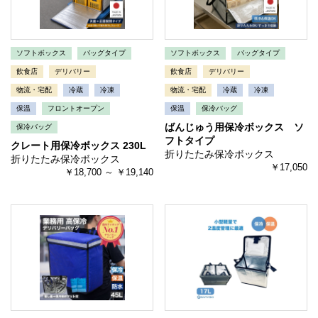
ソフトボックス
バッグタイプ
ソフトボックス
バッグタイプ
飲食店
デリバリー
飲食店
デリバリー
物流・宅配
冷蔵
冷凍
物流・宅配
冷蔵
冷凍
保温
フロントオープン
保温
保冷バッグ
ばんじゅう用保冷ボックス ソ
保冷バッグ
フトタイプ
クレート用保冷ボックス 230L
折りたたみ保冷ボックス
折りたたみ保冷ボックス
￥17,050
￥18,700 ～ ￥19,140