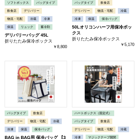
ソフトボックス
バッグタイプ
バッグタイプ
飲食店
飲食店
デリバリー
デリバリー
物流・宅配
冷蔵
物流・宅配
冷蔵
冷凍
冷凍
保温
保冷バッグ
50Lオリコンハーフ用保冷ボッ
保温
リュック
蓄冷剤
クス
デリバリーバッグ 45L
折りたたみ保冷ボックス
折りたたみ保冷ボックス
￥5,170
￥8,800
バッグタイプ
飲食店
ハートボックス（固定式）
デリバリー
物流・宅配
冷蔵
バッグタイプ
飲食店
冷凍
保温
保冷バッグ
デリバリー
物流・宅配
冷蔵
BAG in BAG用 保冷バッグ 【3
冷凍
マジックテープ開閉