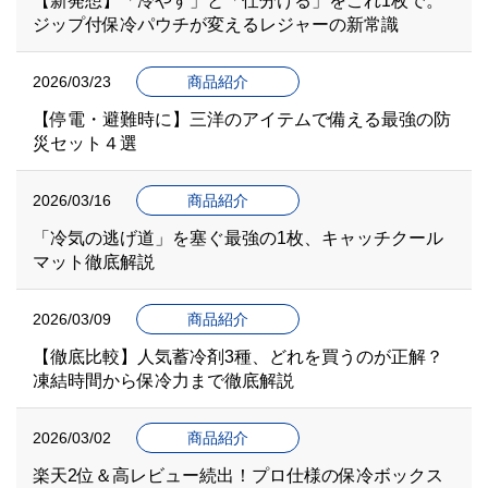
【新発想】「冷やす」と「仕分ける」をこれ1枚で。
ジップ付保冷パウチが変えるレジャーの新常識
2026/03/23
商品紹介
【停電・避難時に】三洋のアイテムで備える最強の防
災セット４選
2026/03/16
商品紹介
「冷気の逃げ道」を塞ぐ最強の1枚、キャッチクール
マット徹底解説
2026/03/09
商品紹介
【徹底比較】人気蓄冷剤3種、どれを買うのが正解？
凍結時間から保冷力まで徹底解説
2026/03/02
商品紹介
楽天2位＆高レビュー続出！プロ仕様の保冷ボックス