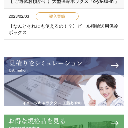
【 ご遺体お預かり 】大型保冷ボックス「o-ya-su-mi」
2023/02/03
導入実績
【なんとそれにも使えるの！？】ビール樽輸送用保冷
ボックス