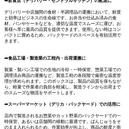
➡飲食店（デリバリー・セントラルキッチン）の配送に
デリバリーや店舗間の食材・半調理品の運搬において、鮮度
と効率はビジネスの生命線です。お弁当や仕込み済みの食
材、パンやケーキなどを、適切な温度でスムーズに運び、お
客様へ常に最高の品質を提供できます。使用しない時はコン
パクトに畳めるため、バックヤードのスペースを有効活用で
きます。
➡食品工場・製造業の工程内・出荷運搬に
製菓・製パン工場での生地の冷却・一時保管、惣菜工場での
調理済み商品の運搬など、製造工程の各段階で厳密な温度管
理が求められます。このボックスは、製品の品質を保ちなが
ら、軽量で作業者の負担を軽減し、製造ラインから出荷まで
のスムーズな物流をサポートします。
➡スーパーマーケット（デリカ・バックヤード）での活用に
店内で製造されるお惣菜やカット野菜のバックヤードでの一
時保管、あるいは店舗間の移動に最適です。ばんじゅうをそ
のまま入れられるため、作業効率が向上し、商品の鮮度と衛