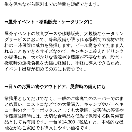
生を保ちながら陳列までの時間を短縮できます。
➡屋外イベント・移動販売・ケータリングに
屋外イベントの飲食ブースや移動販売、大規模なケータリン
グサービスにおいて、冷蔵設備が限られる場所での食材や飲
料の一時保管に威力を発揮します。ビール樽を立てたまま入
れることもできるサイズなので、キンキンに冷えたドリンク
の提供にも。大がかりな電源や冷蔵庫が不要なため、設営・
撤収時の運搬負担を大幅に軽減し、手軽に導入できるため、
イベント出店が初めての方にも安心です。
➡日々のお買い物やアウトドア、災害時の備えにも
業務用としてだけでなく、一般のご家庭でのスーパーでのま
とめ買い、コストコなどでの大量購入、キャンプやバーベキ
ュー時のクーラーボックスとしても大活躍。災害時の停電や
冷蔵庫故障時には、大切な食料品を低温で保護する防災備蓄
品としても有用です。一台￥14,300（税込）と、本格的な機
能ながらご家庭でも導入しやすい価格です。