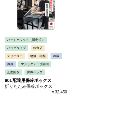
ハートボックス（固定式）
バッグタイプ
飲食店
デリバリー
物流・宅配
冷蔵
冷凍
マジックテープ開閉
正面開き
保冷バッグ
60L配達用保冷ボックス
折りたたみ保冷ボックス
￥32,450