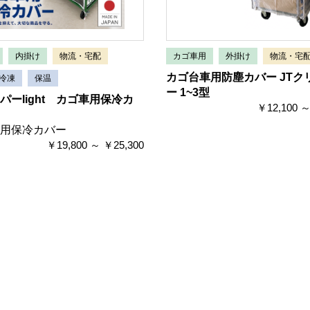
内掛け
物流・宅配
カゴ車用
外掛け
物流・宅
カゴ台車用防塵カバー JTク
冷凍
保温
ー 1~3型
パーlight カゴ車用保冷カ
￥12,100 ～
用保冷カバー
￥19,800 ～ ￥25,300