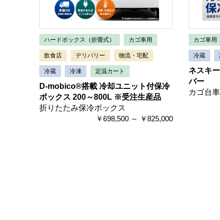
ハードボックス（折畳式）
カゴ車用
カゴ車用
飲食店
デリバリー
物流・宅配
冷蔵
ネスキー
冷蔵
冷凍
定温カート
バー
D-mobico®搭載 冷却ユニット付保冷
カゴ台車
ボックス 200～800L ※受注生産品
折りたたみ保冷ボックス
￥698,500 ～ ￥825,000