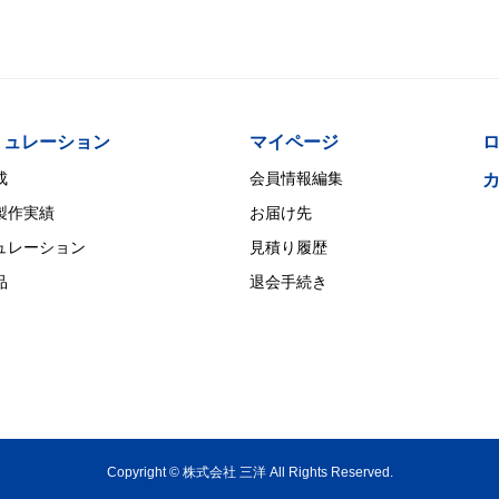
ミュレーション
マイページ
成
会員情報編集
製作実績
お届け先
ュレーション
⾒積り履歴
品
退会⼿続き
Copyright © 株式会社 三洋 All Rights Reserved.