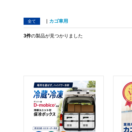
|
カゴ車用
全て
3件
の製品が見つかりました